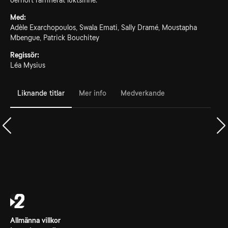
oerhört raffinerat luktsinne.
Med:
Adèle Exarchopoulos, Swala Emati, Sally Dramé, Moustapha
Mbengue, Patrick Bouchitey
Regissör:
Léa Mysius
Liknande titlar
Mer info
Medverkande
Allmänna villkor