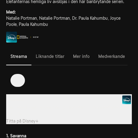
Elefanternas hemliga liv avslöjas i den här banbrytande serien.
Med:
Natalie Portman, Natalie Portman, Dr. Paula Kahumbu, Joyce
Poole, Paula Kahumbu
Streama
Liknande titlar
Mer info
Medverkande
1
1. Savann
Familjerelationer är den hemliga nyckeln till savannelefanternas
framgång.
Titta på
Disney+
1. Savanna