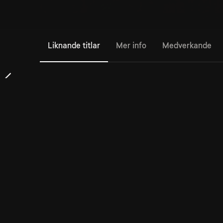
Liknande titlar
Mer info
Medverkande