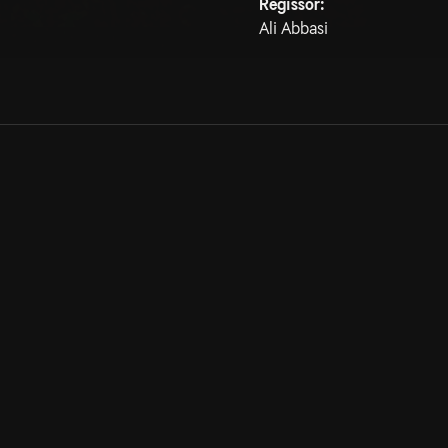
Regissör:
Ali Abbasi
Allmänna villkor
Kun
Integritetspolicy
Pre
Cookiepolicy
Kon