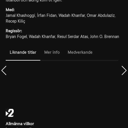
Istanbul och aldrig kom ut igen.
Med:
Jamal Khashoggi, İrfan Fidan, Wadah Khanfar, Omar Abdulaziz,
Recep Kiliç
Regissör:
Bryan Fogel, Wadah Khanfar, Resul Serdar Atas, John O. Brennan
Liknande titlar
Mer info
Medverkande
Allmänna villkor