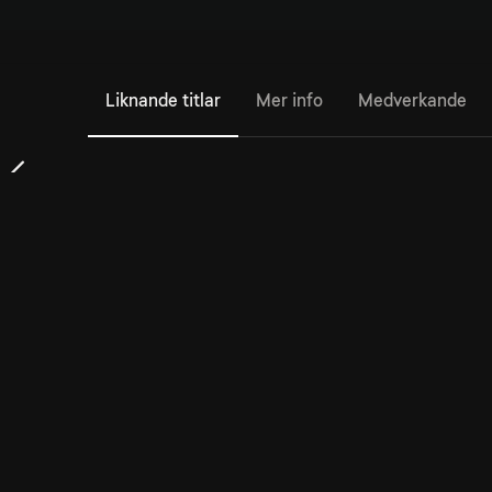
Liknande titlar
Mer info
Medverkande