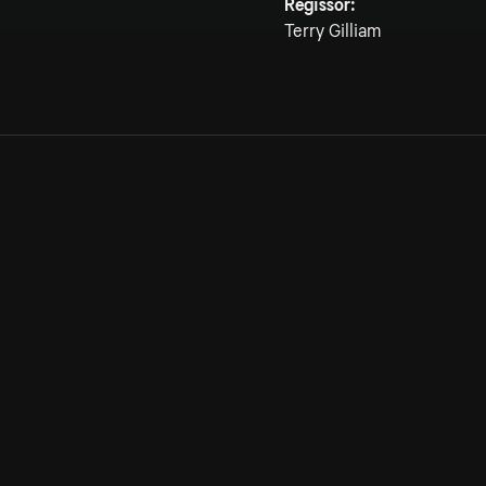
Regissör:
Terry Gilliam
Allmänna villkor
Kun
Integritetspolicy
Pre
Cookiepolicy
Kon