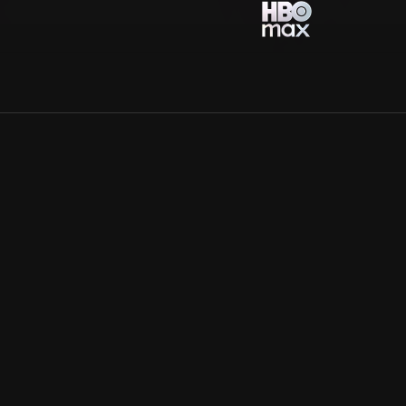
Allmänna villkor
Kun
Integritetspolicy
Pre
Cookiepolicy
Kon