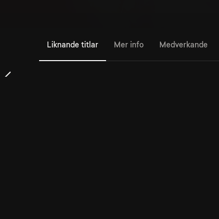
Liknande titlar
Mer info
Medverkande