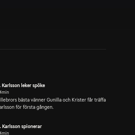
. Karlsson leker spöke
4min
illebrors bästa vänner Gunilla och Krister får träffa
arlsson för första gången.
. Karlsson spionerar
4min