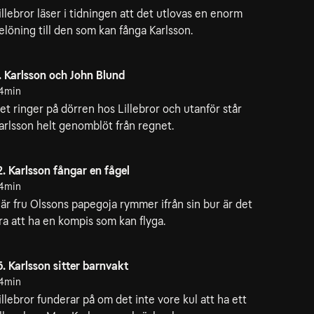
illebror läser i tidningen att det utlovas en enorm
elöning till den som kan fånga Karlsson.
. Karlsson och John Blund
4min
et ringer på dörren hos Lillebror och utanför står
arlsson helt genomblöt från regnet.
2. Karlsson fångar en fågel
4min
är fru Olssons papegoja rymmer ifrån sin bur är det
ra att ha en kompis som kan flyga.
5. Karlsson sitter barnvakt
4min
illebror funderar på om det inte vore kul att ha ett