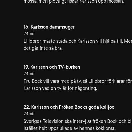
mössa, men plötsligt fiskar Karlsson upp mössan.
16. Karlsson dammsuger
24min
Lillebror måste städa och Karlsson vill hjälpa till. Me
det går inte så bra.
19. Karlsson och TV-burken
24min
Fru Bock vill vara med på tv, så Lillebror förklarar för
Karlsson vad en tv är för någonting.
22. Karlsson och Fröken Bocks goda kolijox
24min
Sveriges Television ska intervjua fröken Bock och bl
istället helt uppslukade av hennes kokkonst.