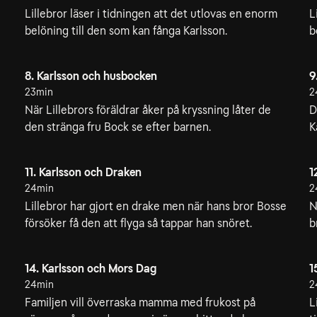
Lillebror läser i tidningen att det utlovas en enorm
L
belöning till den som kan fånga Karlsson.
b
8. Karlsson och husbocken
9
23min
2
När Lillebrors föräldrar åker på kryssning låter de
D
den stränga fru Bock se efter barnen.
K
11. Karlsson och Draken
1
24min
2
Lillebror har gjort en drake men när hans bror Bosse
N
försöker få den att flyga så tappar han snöret.
b
14. Karlsson och Mors Dag
1
24min
2
Familjen vill överraska mamma med frukost på
L