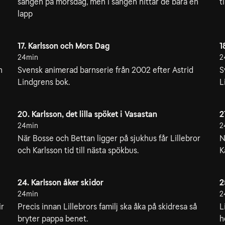
sängen på morsdag, men i sängen hittar de bara en
t
lapp
17. Karlsson och Mors Dag
1
24min
2
n
Svensk animerad barnserie från 2002 efter Astrid
S
Lindgrens bok.
L
20. Karlsson, det lilla spöket i Vasastan
2
24min
2
När Bosse och Bettan ligger på sjukhus får Lillebror
N
och Karlsson tid till nästa spökbus.
K
24. Karlsson åker skidor
2
24min
2
ir
Precis innan Lillebrors familj ska åka på skidresa så
L
bryter pappa benet.
h