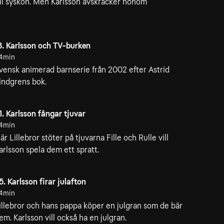
ill syskon. Men Karlsson avskräcker honom
8. Karlsson och TV-burken
4min
vensk animerad barnserie från 2002 efter Astrid
indgrens bok.
1. Karlsson fångar tjuvar
4min
är Lillebror stöter på tjuvarna Fille och Rulle vill
arlsson spela dem ett spratt.
5. Karlsson firar julafton
4min
illebror och hans pappa köper en julgran som de bär
em. Karlsson vill också ha en julgran.