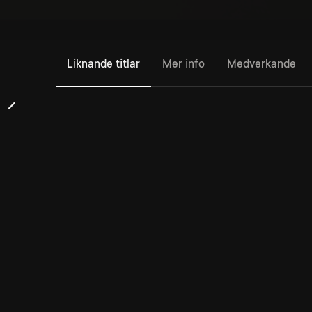
Liknande titlar
Mer info
Medverkande