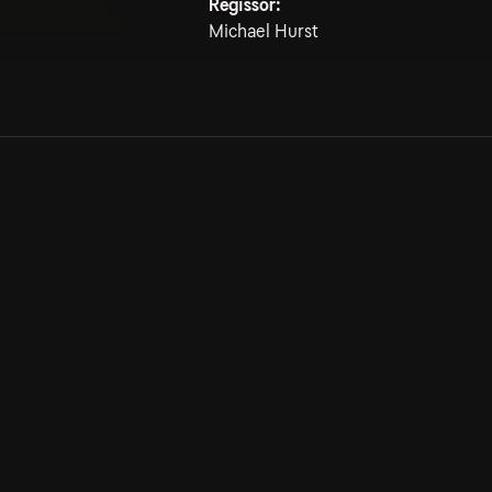
Regissör:
Michael Hurst
Allmänna villkor
Kun
Integritetspolicy
Pre
Cookiepolicy
Kon