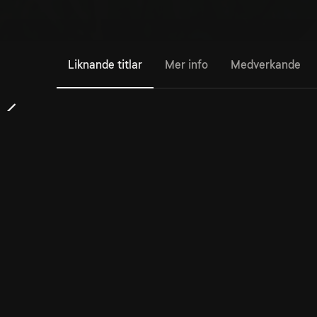
Liknande titlar
Mer info
Medverkande