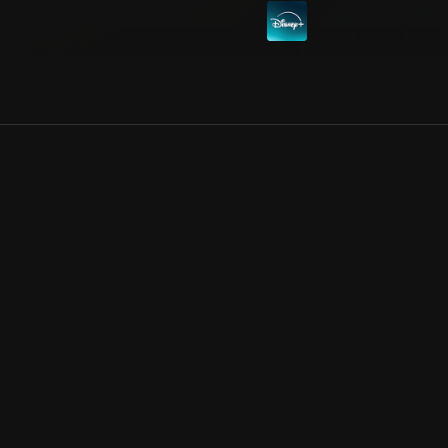
Allmänna villkor
Kun
Integritetspolicy
Pre
Cookiepolicy
Kon