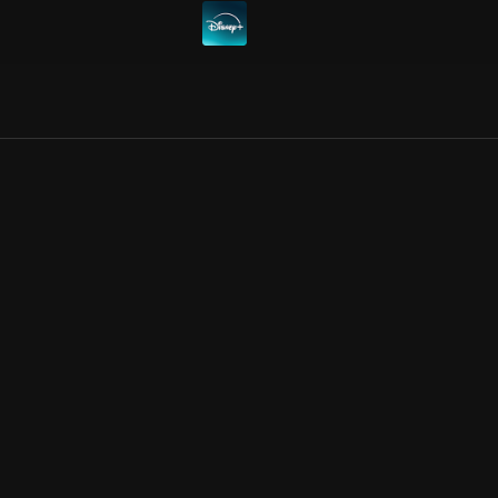
Allmänna villkor
Kun
Integritetspolicy
Pre
Cookiepolicy
Kon