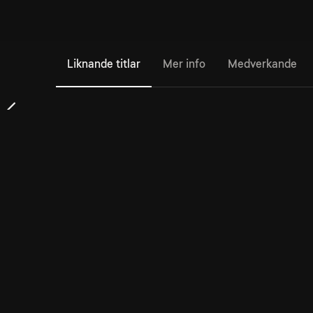
Liknande titlar
Mer info
Medverkande