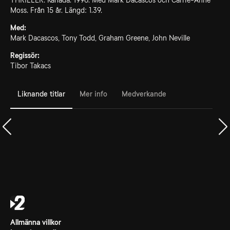
THRILLER. Kanada. 1996. Med Mark Dacascos och Carrie-Anne
Moss. Från 15 år. Längd: 1.39.
Med:
Mark Dacascos, Tony Todd, Graham Greene, John Neville
Regissör:
Tibor Takacs
Liknande titlar
Mer info
Medverkande
Allmänna villkor