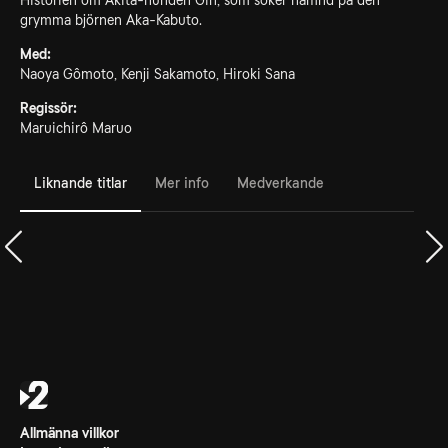
Historien om Akita-hunden Gin, som söker hämnd på den
grymma björnen Aka-Kabuto.
Med:
Naoya Gômoto, Kenji Sakamoto, Hiroki Sana
Regissör:
Maruichirô Maruo
Liknande titlar
Mer info
Medverkande
Allmänna villkor