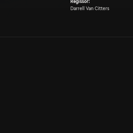
Regissör:
Darrell Van Citters
Allmänna villkor
Kun
Integritetspolicy
Pre
Cookiepolicy
Kon