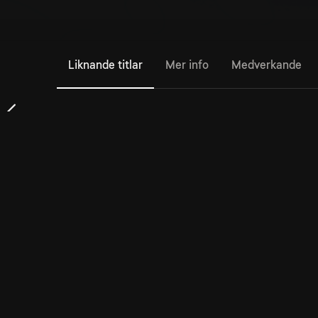
Liknande titlar
Mer info
Medverkande