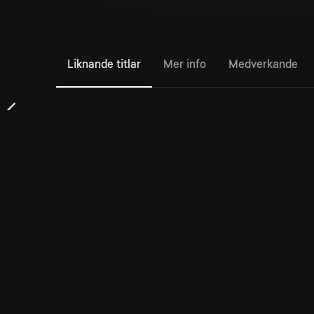
Liknande titlar
Mer info
Medverkande