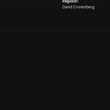
Regissör:
David Cronenberg
Allmänna villkor
Kun
Integritetspolicy
Pre
Cookiepolicy
Kon