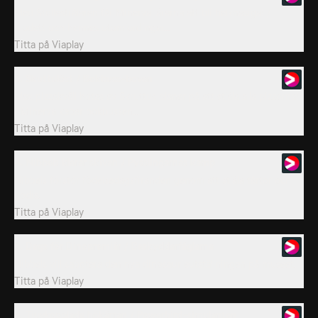
Med Stollestrålaren får Minerva lärarna att bli helknasiga! /
Klodett och hennes utomjordingar...
Titta på
Viaplay
3. Skuttulöst / Bokbuss-boven
Max pizzakväll hotas av Skruttus planer på att stjäla alla pizzorna!
/ Minerva kapar bokbussen...
Titta på
Viaplay
4. Nibbels klarar skivan / Pysslingarnas kamp
Nibbels förstör födelsedagsfiranden genom att stjäla tårtor och
godis.
Titta på
Viaplay
5. Dags för Dinopremiär / Beskyddarfåglarna
Nibbels vill sabotera den nya dinosaurieutställningen på museet.
Titta på
Viaplay
6. Tjuvkopplade hökärran / Powerbird-simulanten