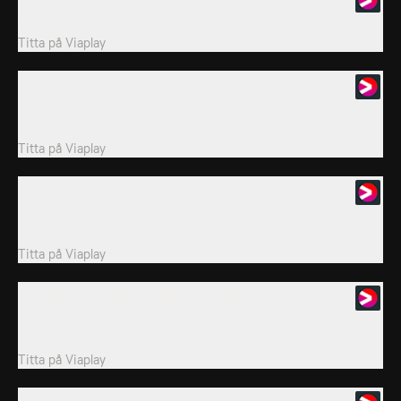
Minerva sprider ett pulver som får folk att prata obegripligt.
Titta på
Viaplay
11. Klodettkaos! / Klodetts kattmatspiruett
Klodett sprider förödelse på drakfesten med sitt fruktade
garnnystan.
Titta på
Viaplay
12. Sigges svävande borg / Skurkbaluns
Smussel-Sigge stjäl hoppborgen från kvartersfesten och skapar
kaos i stan.
Titta på
Viaplay
13. Sigge sopar banan / Magnetmarodör Skruttus
Smussel-Sigge vill till månen och laddar robotdräkten med ruttna
bananskal.
Titta på
Viaplay