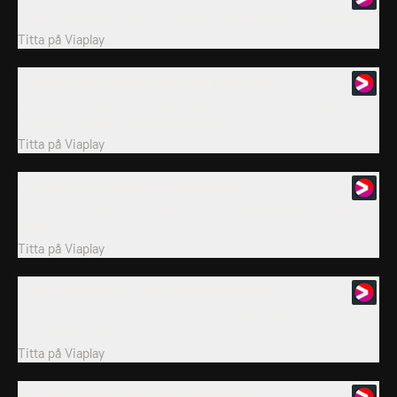
Nibbels är fast besluten att sabotera den årliga Skördefestivalen.
Titta på
Viaplay
7. Toppentassen räddar dagen / Midnattskrutt
Klodett blir ninjakatten Toppentass, och hjälper Powerbirds
bekämpa Smussel-Sigges onda planer.
Titta på
Viaplay
8. Dingeli-dong-gången / Uggeltrubbel
Nibbels saboterar den knasiga gångtävlingen genom att stjäla
målsnöret.
Titta på
Viaplay
9. Föreviga dig själv / Den största uppfinnaren
Nibbels ska göra sig odödlig genom att lämna ett tassavtryck på
den våta betongen.
Titta på
Viaplay
10. Uggla Tungvickaren /Flingpaketsbandit