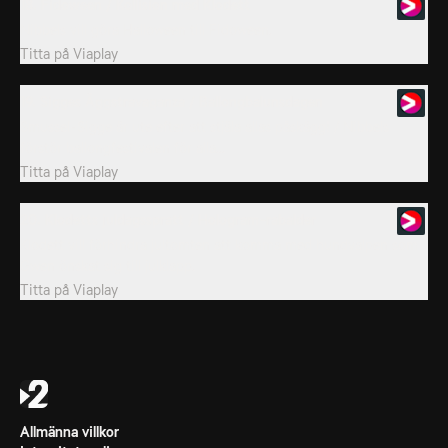
18. Fidoween / Kollision med Klodett
Nibbels vill göra Halloween till Fidoween.
Titta på
Viaplay
19. Sigges Äggstravaganza / Ballongbalunsdagen
Smussel-Sigge är ute efter att stjäla allas påskägg! / Nibbels
förstör ballongfestivalen för alla...
Titta på
Viaplay
20. Klodetts juldagsspratt / Hologram-rabalder
Klodett vill förhindra jultomten att komma med hundvalpen som
Gwen önskat sig till julklapp.
Titta på
Viaplay
Allmänna villkor