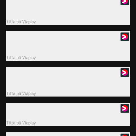
14. Klodetts nya kompanjon / Ta tillbaka fortet
Klodett och Apan Krasch är en fruktad duo som skrämmer slag på
hela stan, inklusive Ace och Polly.
Titta på
Viaplay
15. Major Justusfeber / Kungen av Skräpköping
Smussel-Sigge är ute efter Major Justice-actionfigurerna som alla
vill ha.
Titta på
Viaplay
16. Sigges tandféönskning / Toppentass slår till igen
Smussel-Sigge är ute efter tappade mjölktänder för att få massvis
med presenter av tandfén! /...
Titta på
Viaplay
17. Klodett som ropade varg / Nibbels Voff-antliga äventyr
Klodett låtsas vara i fara och lurar Powerbirds gång på gång.
Titta på
Viaplay