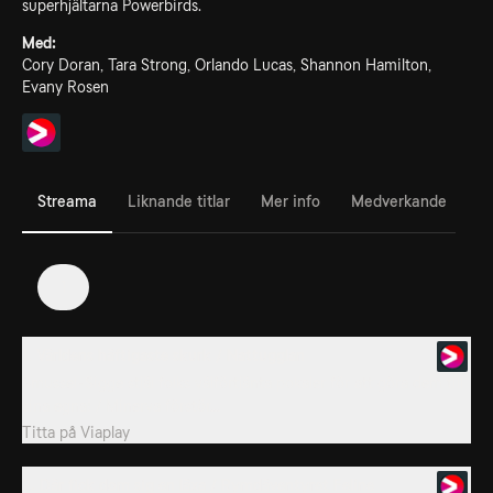
superhjältarna Powerbirds.
Med:
Cory Doran, Tara Strong, Orlando Lucas, Shannon Hamilton,
Evany Rosen
Streama
Liknande titlar
Mer info
Medverkande
1
1. Världens häftigaste skurk / Nattugglan
Smussel-Sigge stjäl folks välförtjänta pokaler för att göra dem till
sina egna! / Minerva förstör...
Titta på
Viaplay
2. Där fick dom sig en läxa / Rymdäventyret Feline