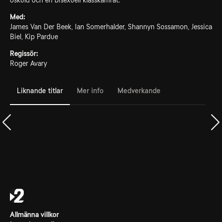
oskuld och en bisexuell klasskamrat.
Med:
James Van Der Beek, Ian Somerhalder, Shannyn Sossamon, Jessica
Biel, Kip Pardue
Regissör:
Roger Avary
Liknande titlar
Mer info
Medverkande
Allmänna villkor