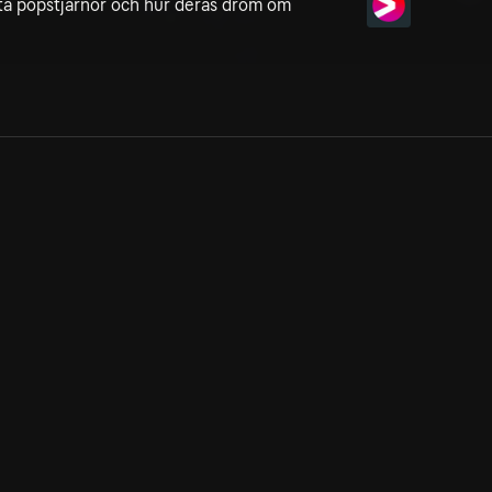
sta popstjärnor och hur deras dröm om
Allmänna villkor
Kun
Integritetspolicy
Pre
Cookiepolicy
Kon