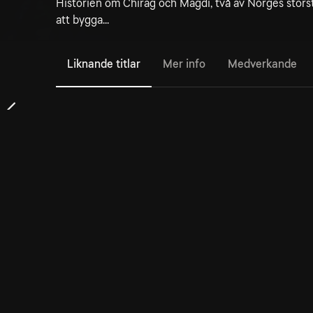
Historien om Chirag och Magdi, två av Norges stör
att bygga...
Liknande titlar
Mer info
Medverkande