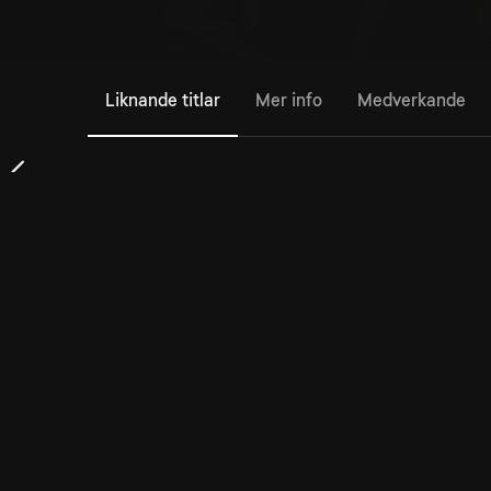
Liknande titlar
Mer info
Medverkande