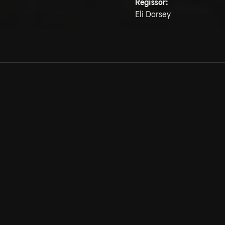
Regissör:
Eli Dorsey
Allmänna villkor
Kun
Integritetspolicy
Pre
Cookiepolicy
Kon