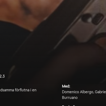
2.3
Med:
ldsamma förflutna i en
Domenico Albergo, Gabriele
Burruano