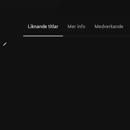
Liknande titlar
Mer info
Medverkande