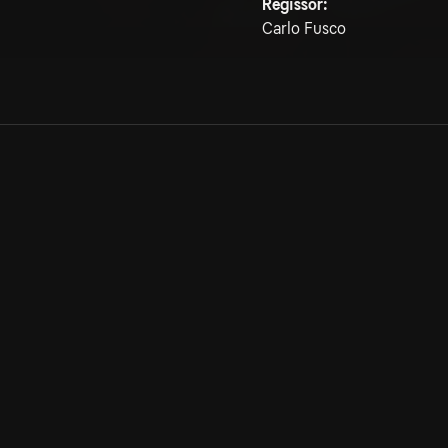
Regissör:
Carlo Fusco
Allmänna villkor
Kun
Integritetspolicy
Pre
Cookiepolicy
Kon