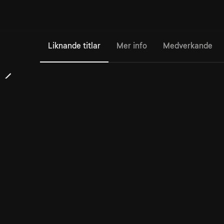
Liknande titlar
Mer info
Medverkande