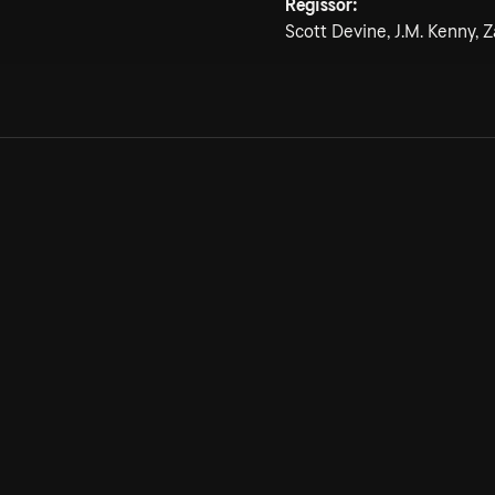
Regissör:
Scott Devine, J.M. Kenny, 
Allmänna villkor
Kun
Integritetspolicy
Pre
Cookiepolicy
Kon