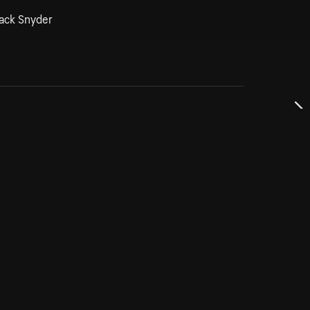
Zack Snyder
dservice
ss
takta oss