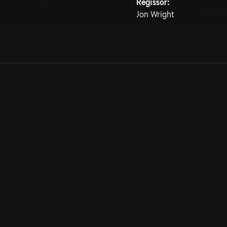
Regissör:
Jon Wright
Allmänna villkor
Kun
Integritetspolicy
Pre
Cookiepolicy
Kon