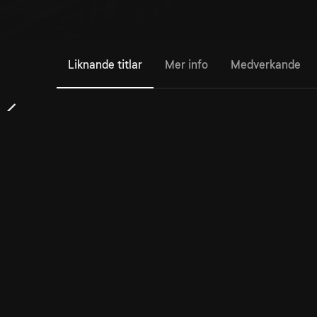
Liknande titlar
Mer info
Medverkande