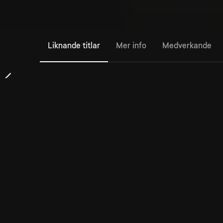
Liknande titlar
Mer info
Medverkande