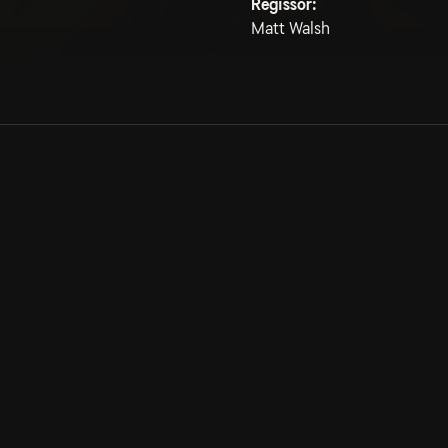
Regissör:
Matt Walsh
Allmänna villkor
Kun
Integritetspolicy
Pre
Cookiepolicy
Kon