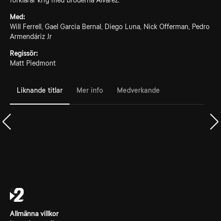
förklarar krig med bröderna Alvarez.
Med:
Will Ferrell, Gael Garcia Bernal, Diego Luna, Nick Offerman, Pedro
Armendáriz Jr
Regissör:
Matt Piedmont
Liknande titlar
Mer info
Medverkande
Allmänna villkor