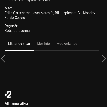
mördas av en psykiskt sjuk man.
Med:
Erika Christensen, Jesse Metcalfe, Bill Lippincott, Bill Moseley,
Fulvio Cecere
Regissör:
Robert Lieberman
Liknande titlar
Mer info
Medverkande
Allmänna villkor