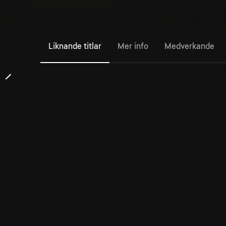
Liknande titlar
Mer info
Medverkande