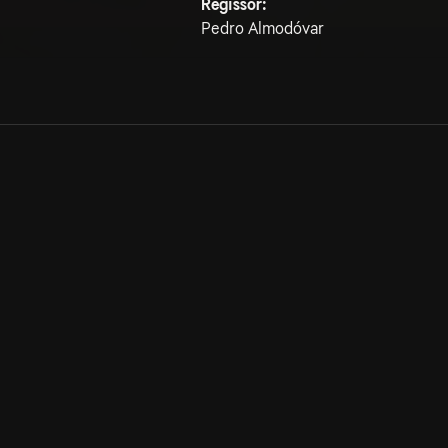
Regissör:
Pedro Almodóvar
Allmänna villkor
Kun
Integritetspolicy
Pre
Cookiepolicy
Kon