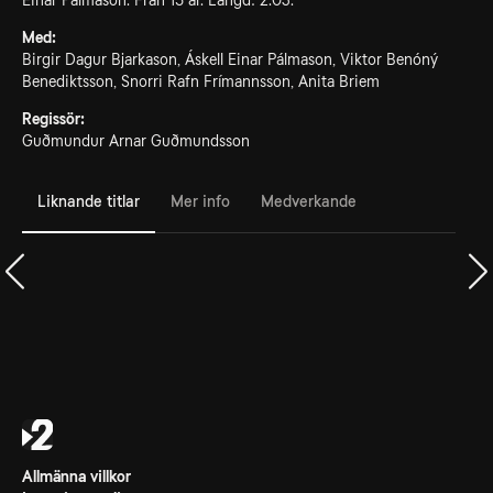
Einar Pálmason. Från 15 år. Längd: 2.03.
Med:
Birgir Dagur Bjarkason, Áskell Einar Pálmason, Viktor Benóný
Benediktsson, Snorri Rafn Frímannsson, Anita Briem
Regissör:
Guðmundur Arnar Guðmundsson
Liknande titlar
Mer info
Medverkande
Allmänna villkor