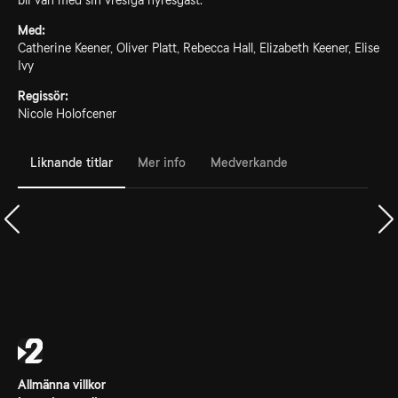
bli vän med sin vresiga hyresgäst.
Med:
Catherine Keener, Oliver Platt, Rebecca Hall, Elizabeth Keener, Elise
Ivy
Regissör:
Nicole Holofcener
Liknande titlar
Mer info
Medverkande
Allmänna villkor