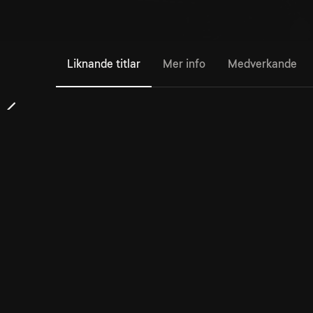
Liknande titlar
Mer info
Medverkande