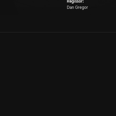
Regissör:
Dan Gregor
Allmänna villkor
Kun
Integritetspolicy
Pre
Cookiepolicy
Kon