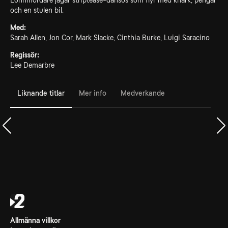
Lönnmördare jagar striptease-dansös som flyr med knark, pengar
och en stulen bil.
Med:
Sarah Allen, Jon Cor, Mark Slacke, Cinthia Burke, Luigi Saracino
Regissör:
Lee Demarbre
Liknande titlar
Mer info
Medverkande
Allmänna villkor