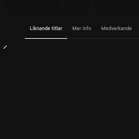
Liknande titlar
Mer info
Medverkande