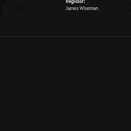
Regissör:
James Wiseman
Allmänna villkor
Kun
Integritetspolicy
Pre
Cookiepolicy
Kon