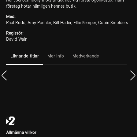
När Joel och Molly möts är det hat vid första ögonkastet. Hans
företag hotar nämligen hennes butik.
Med:
Paul Rudd, Amy Poehler, Bill Hader, Ellie Kemper, Cobie Smulders
Regissör:
David Wain
Liknande titlar
Mer info
Medverkande
Allmänna villkor