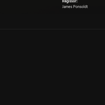
Regissör:
James Ponsoldt
Allmänna villkor
Kun
Integritetspolicy
Pre
Cookiepolicy
Kon