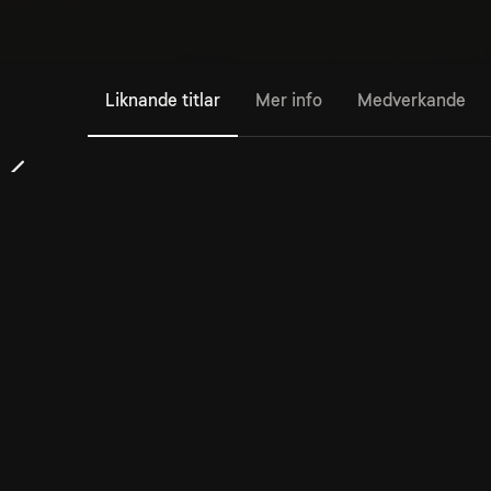
Liknande titlar
Mer info
Medverkande