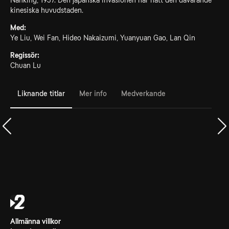
Nanking, 1937. Den japanska invasionen har nått den dåvarande
kinesiska huvudstaden.
Med:
Ye Liu, Wei Fan, Hideo Nakaizumi, Yuanyuan Gao, Lan Qin
Regissör:
Chuan Lu
Liknande titlar
Mer info
Medverkande
Allmänna villkor