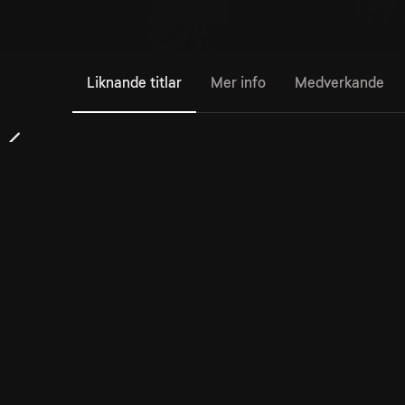
Liknande titlar
Mer info
Medverkande