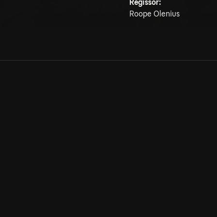
Regissör:
Roope Olenius
Allmänna villkor
Kun
Integritetspolicy
Pre
Cookiepolicy
Kon