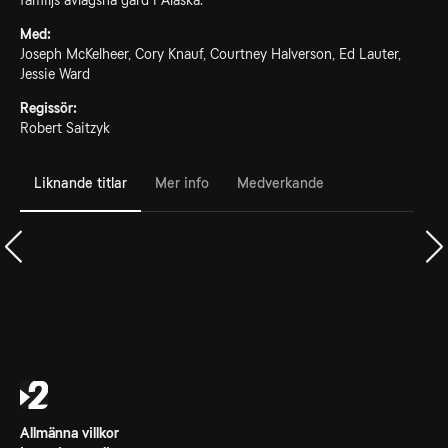
familjs avlägsna gård i Alaska.
Med:
Joseph McKelheer, Cory Knauf, Courtney Halverson, Ed Lauter,
Jessie Ward
Regissör:
Robert Saitzyk
Liknande titlar
Mer info
Medverkande
Allmänna villkor