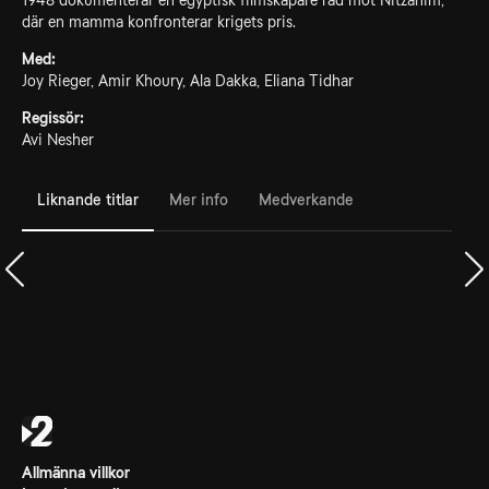
1948 dokumenterar en egyptisk filmskapare räd mot Nitzanim,
där en mamma konfronterar krigets pris.
Med:
Joy Rieger, Amir Khoury, Ala Dakka, Eliana Tidhar
Regissör:
Avi Nesher
Liknande titlar
Mer info
Medverkande
Allmänna villkor