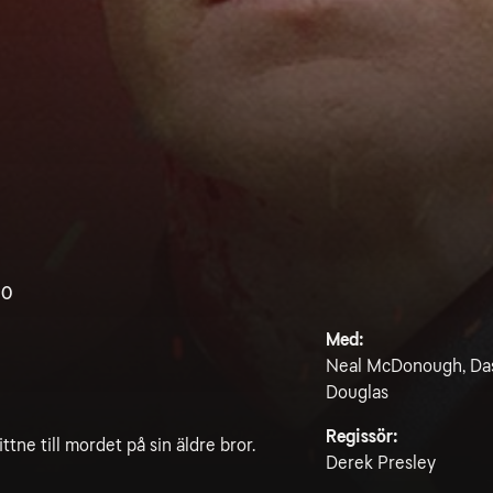
.0
Med:
Neal McDonough, Dash 
Douglas
Regissör:
ne till mordet på sin äldre bror.
Derek Presley