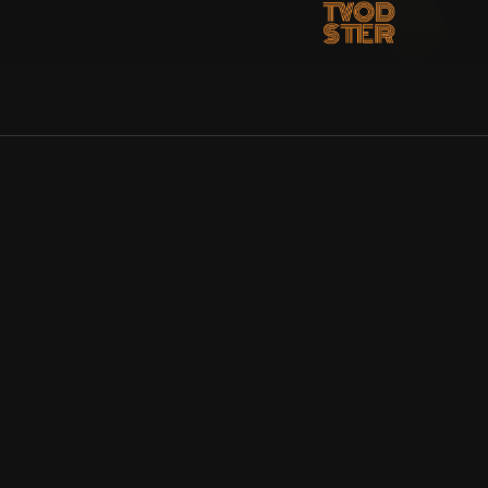
Allmänna villkor
Kun
Integritetspolicy
Pre
Cookiepolicy
Kon