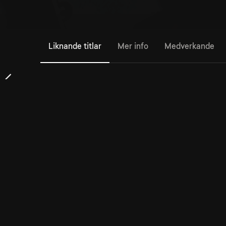
Liknande titlar
Mer info
Medverkande