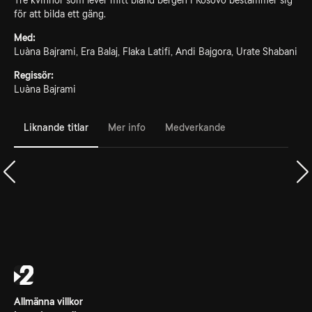
Tre kvinnor som lever mitt bland bergen i Kosovo bestämmer sig
för att bilda ett gäng.
Med:
Luàna Bajrami, Era Balaj, Flaka Latifi, Andi Bajgora, Urate Shabani
Regissör:
Luàna Bajrami
Liknande titlar
Mer info
Medverkande
Allmänna villkor