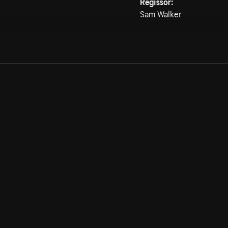
Regissör:
Sam Walker
Allmänna villkor
Kun
Integritetspolicy
Pre
Cookiepolicy
Kon