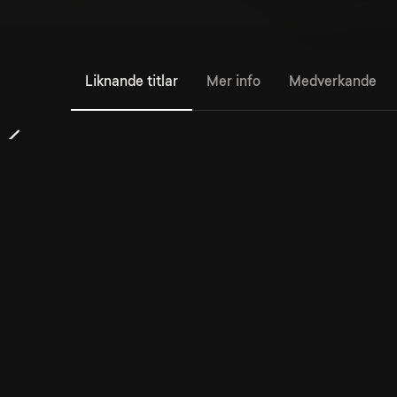
Liknande titlar
Mer info
Medverkande