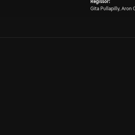
Regissör:
Gita Pullapilly, Aron
Allmänna villkor
Kun
Integritetspolicy
Pre
Cookiepolicy
Kon