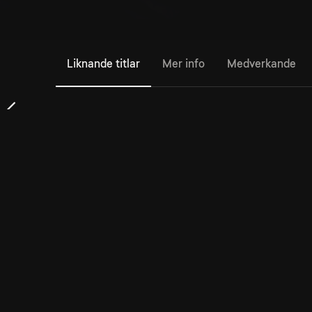
Liknande titlar
Mer info
Medverkande