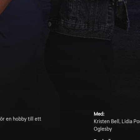
Med:
 en hobby till ett
Kristen Bell, Lidia P
Oglesby