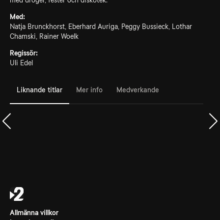
med droger, fester och diskotek.
Med:
Natja Brunckhorst, Eberhard Auriga, Peggy Bussieck, Lothar
Chamski, Rainer Woelk
Regissör:
Uli Edel
Liknande titlar
Mer info
Medverkande
Allmänna villkor