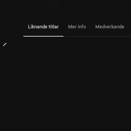
Liknande titlar
Mer info
Medverkande