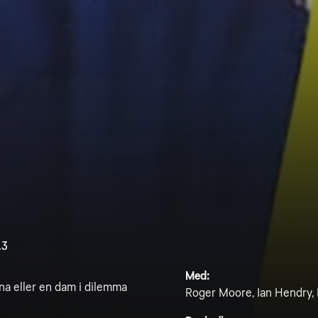
.3
Med:
äna eller en dam i dilemma
Roger Moore, Ian Hendry,