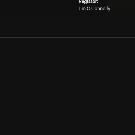
Regissör:
Jim O'Connolly
Allmänna villkor
Kun
Integritetspolicy
Pre
Cookiepolicy
Kon