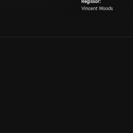
Regissör:
Vincent Woods
Allmänna villkor
Kun
Integritetspolicy
Pre
Cookiepolicy
Kon