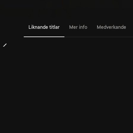
Liknande titlar
Mer info
Medverkande