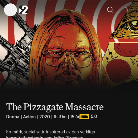
Sök
The Pizzagate Massacre
5.0
Drama | Action | 2020 | 1h 31m | 15 år
En mörk, social satir inspirerad av den verkliga