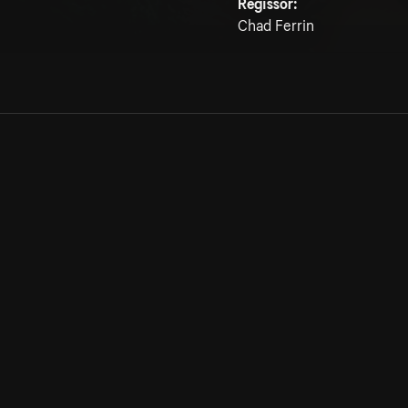
Regissör:
Chad Ferrin
Allmänna villkor
Kun
Integritetspolicy
Pre
Cookiepolicy
Kon