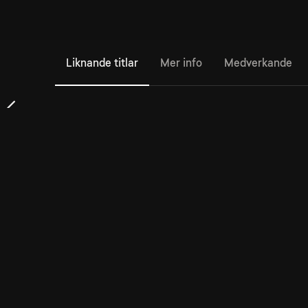
Liknande titlar
Mer info
Medverkande