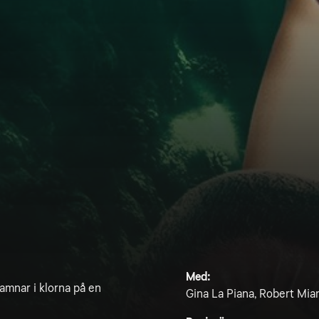
Med:
amnar i klorna på en
Gina La Piana, Robert Mian