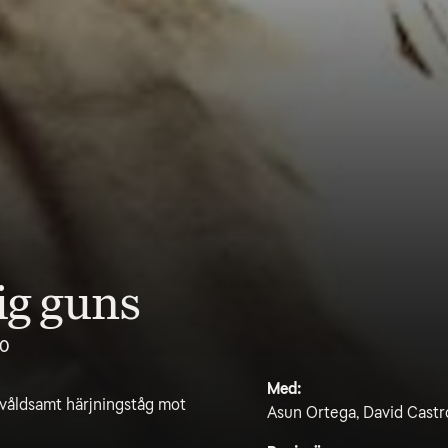
ig guns
.0
Med:
våldsamt härjningståg mot
Asun Ortega, David Castr