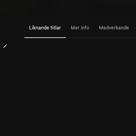
Liknande titlar
Mer info
Medverkande