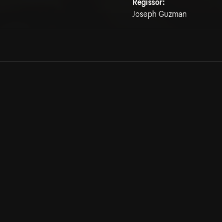
Regissör:
Joseph Guzman
Allmänna villkor
Kun
Integritetspolicy
Pre
Cookiepolicy
Kon