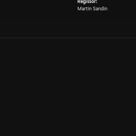
Regissör:
Martin Sandin
Allmänna villkor
Kun
Integritetspolicy
Pre
Cookiepolicy
Kon