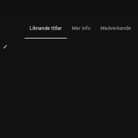
Liknande titlar
Mer info
Medverkande