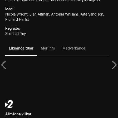
En docka som det vilar en förbannelse över får plötsligt liv.
Med:
Nicola Wright, Sian Altman, Antonia Whillans, Kate Sandison,
Richard Harfst
Regissör:
Scott Jeffrey
Liknande titlar
Mer info
Medverkande
Allmänna villkor