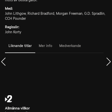
möts av olösta gåtor.
Med:
John Lithgow, Richard Bradford, Morgan Freeman, G.D. Spradlin,
CCH Pounder
Regissör:
John Korty
Liknande titlar
Mer info
Medverkande
Allmänna villkor