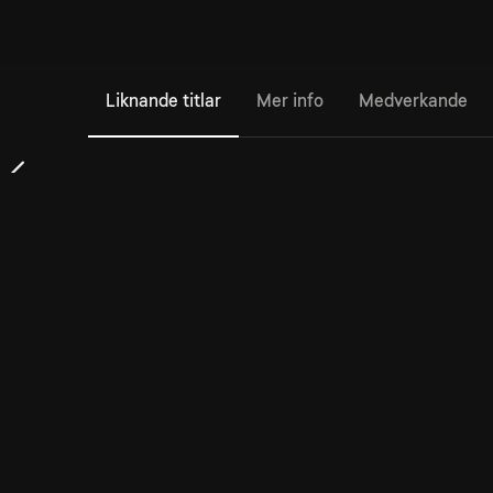
Liknande titlar
Mer info
Medverkande