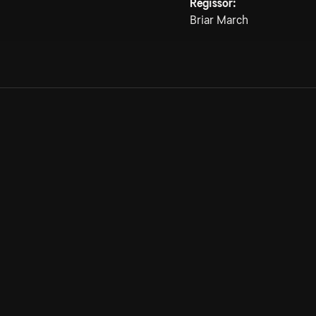
Regissör:
Briar March
Allmänna villkor
Kun
Integritetspolicy
Pre
Cookiepolicy
Kon